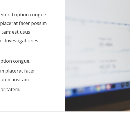
leifend option congue
placerat facer possim
itam; est usus
em. Investigationes
option congue.
m placerat facer
tatem insitam.
laritatem.