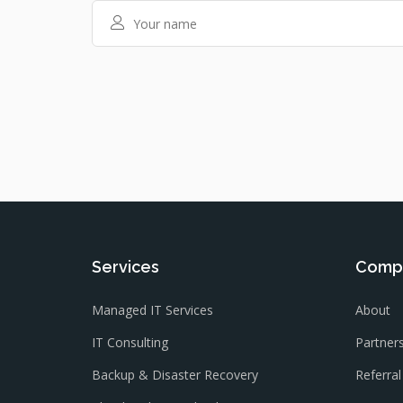
Services
Comp
Managed IT Services
About
IT Consulting
Partner
Backup & Disaster Recovery
Referra