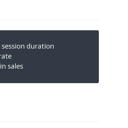
session duration
rate
n sales