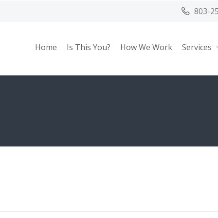
803-2
Home
Is This You?
How We Work
Services