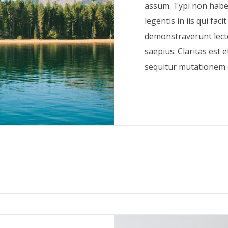
assum. Typi non haben
legentis in iis qui fac
demonstraverunt lecto
saepius. Claritas est
sequitur mutationem 