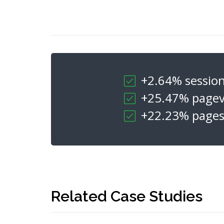
+2.64% sessio
+25.47% pagev
+22.23% pages
Related Case Studies