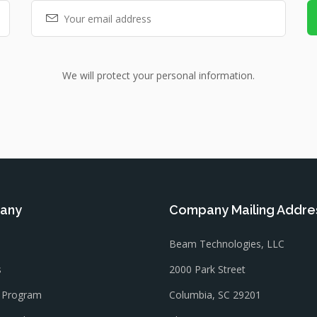
We will protect your personal information.
any
Company Mailing Addre
Beam Technologies, LLC
s
2000 Park Street
l Program
Columbia, SC 29201