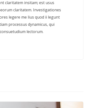
t claritatem insitam; est usus
it eorum claritatem. Investigationes
res legere me lius quod ii legunt
 etiam processus dynamicus, qui
consuetudium lectorum.